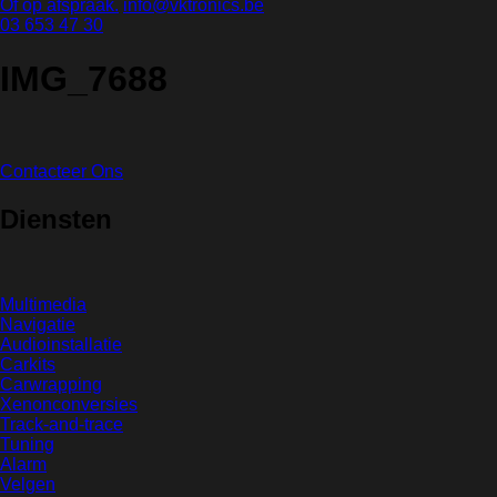
Of op afspraak.
info@vktronics.be
03 653 47 30
IMG_7688
Contacteer Ons
Diensten
Multimedia
Navigatie
Audioinstallatie
Carkits
Carwrapping
Xenonconversies
Track-and-trace
Tuning
Alarm
Velgen