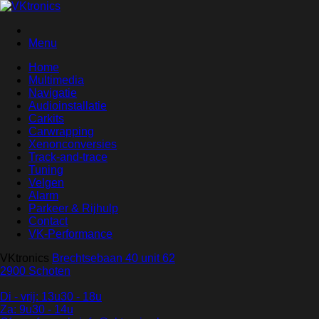
Menu
Home
Multimedia
Navigatie
Audioinstallatie
Carkits
Carwrapping
Xenonconversies
Track-and-trace
Tuning
Velgen
Alarm
Parkeer & Rijhulp
Contact
VK-Performance
VKtronics
Brechtsebaan 40 unit 62
2900 Schoten
Di - vrij: 13u30 - 18u
Za: 9u30 - 14u