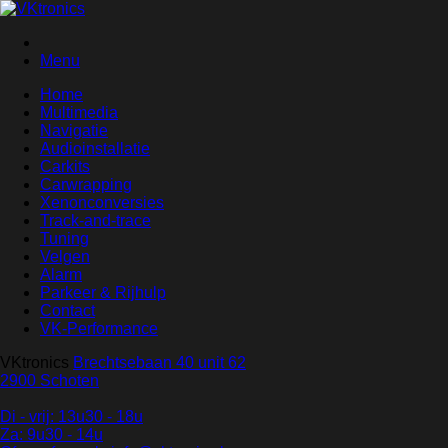
Menu
Home
Multimedia
Navigatie
Audioinstallatie
Carkits
Carwrapping
Xenonconversies
Track-and-trace
Tuning
Velgen
Alarm
Parkeer & Rijhulp
Contact
VK-Performance
VKtronics
Brechtsebaan 40 unit 62
2900 Schoten
Di - vrij: 13u30 - 18u
Za: 9u30 - 14u