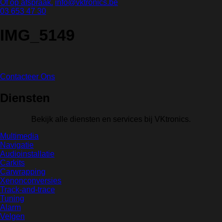
Of op afspraak.
info@vktronics.be
03 653 47 30
IMG_5149
Contacteer Ons
Diensten
Bekijk alle diensten en services bij VKtronics.
Multimedia
Navigatie
Audioinstallatie
Carkits
Carwrapping
Xenonconversies
Track-and-trace
Tuning
Alarm
Velgen