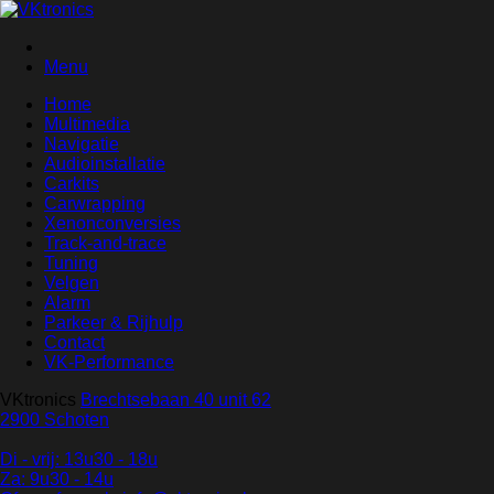
Menu
Home
Multimedia
Navigatie
Audioinstallatie
Carkits
Carwrapping
Xenonconversies
Track-and-trace
Tuning
Velgen
Alarm
Parkeer & Rijhulp
Contact
VK-Performance
VKtronics
Brechtsebaan 40 unit 62
2900 Schoten
Di - vrij: 13u30 - 18u
Za: 9u30 - 14u