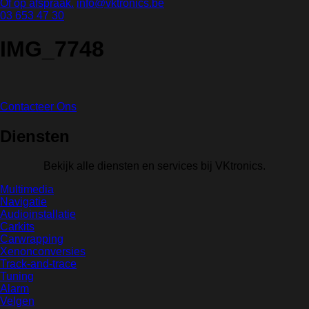
Of op afspraak.
info@vktronics.be
03 653 47 30
IMG_7748
Contacteer Ons
Diensten
Bekijk alle diensten en services bij VKtronics.
Multimedia
Navigatie
Audioinstallatie
Carkits
Carwrapping
Xenonconversies
Track-and-trace
Tuning
Alarm
Velgen